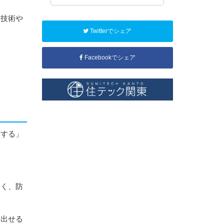
も技術や
Twitterでシェア
Facebookでシェア
頼する」
高く、防
き出せる