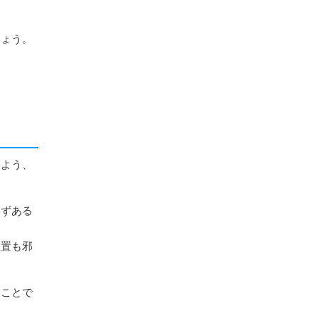
しょう。
いよう、
。
らずある
位置も邪
すことで