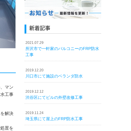
新着記事
2021.07.29
所沢市で一軒家のバルコニーのFRP防水
工事
2019.12.20
川口市にて施設のベランダ防水
ル、マン
2019.12.12
防水工事
渋谷区にてビルの外壁改修工事
れを解決
2019.11.24
埼玉県にて屋上のFRP防水工事
な処置を