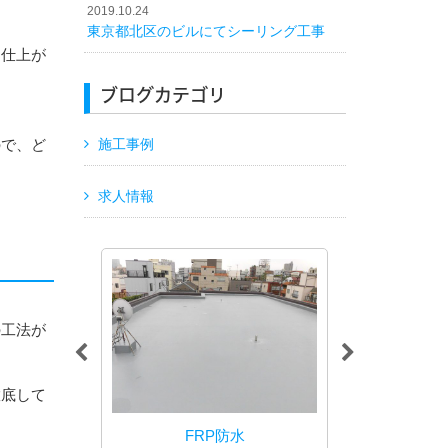
2019.10.24
東京都北区のビルにてシーリング工事
な仕上が
ブログカテゴリ
ので、ど
施工事例
求人情報
の工法が
徹底して
防水
FRP防水
シー